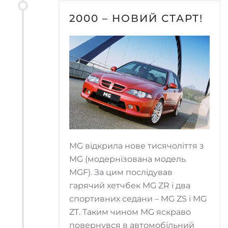
2000 – НОВИЙ СТАРТ!
MG відкрила нове тисячоліття з
MG (модернізована модель
MGF). За цим послідував
гарячий хетчбек MG ZR і два
спортивних седани – MG ZS і MG
ZT. Таким чином MG яскраво
повернувся в автомобільний