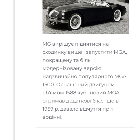
MG вирішує піднятися на
сходинку вище і запустити MGA,
покращену та біль
модернізовану версію
надзвичайно популярного MGA
1500. Оснащений двигуном
об’ємом 1588 куб., новий MGA
отримав додаткові 6 к.с., що в
1959 р. давало відчуття при
водінні.