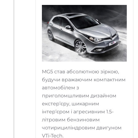
MG5 став абсолютною зіркою,
будучи вражаючим компактним
автомобілем з
приголомшливим дизайном
екстер’єру, шикарним
інтер’єром і агресивним 1.5-
літровим бензиновим
чотирициліндровим двигуном
VTi-Tech.